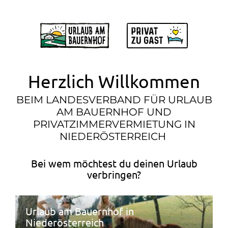
Zum Inhalt springen (Alt+0)
Zum Hauptmenü springen (Alt+1)
Herzlich Willkommen
BEIM LANDESVERBAND FÜR URLAUB
AM BAUERNHOF UND
PRIVATZIMMERVERMIETUNG IN
NIEDERÖSTERREICH
Bei wem möchtest du deinen Urlaub
verbringen?
Urlaub am Bauernhof in
Niederösterreich